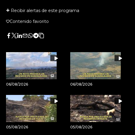
Recibir alertas de este programa
Contenido favorito
Facebook
Twitter
LinkedIn
Enviar
Whatsapp
Telegram
Copiar
por
URL
Email
del
artículo
06/08/2026
06/08/2026
05/08/2026
05/08/2026