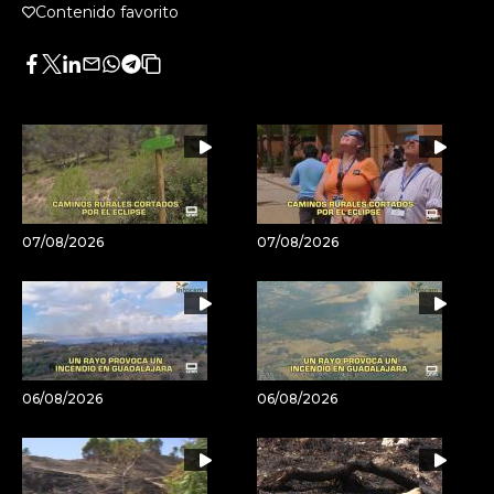
Contenido favorito
Facebook
Twitter
LinkedIn
Enviar
Whatsapp
Telegram
Copiar
por
URL
Email
del
artículo
07/08/2026
07/08/2026
06/08/2026
06/08/2026