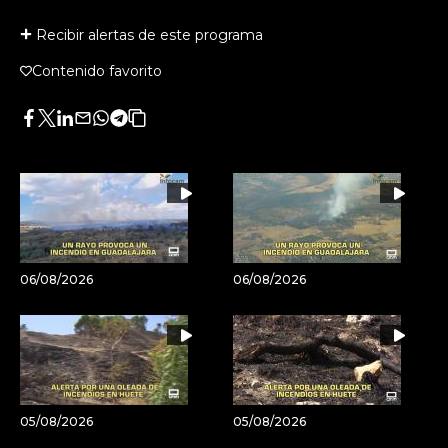
Recibir alertas de este programa
Contenido favorito
Facebook
Twitter
LinkedIn
Enviar
Whatsapp
Telegram
Copiar
por
URL
Email
del
artículo
06/08/2026
06/08/2026
05/08/2026
05/08/2026