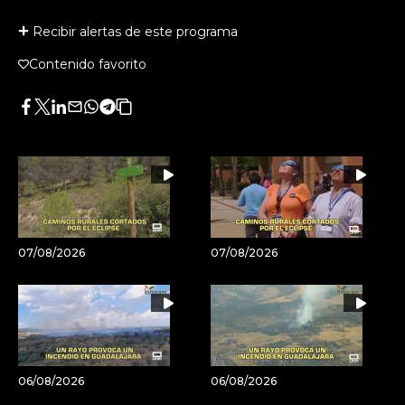
Recibir alertas de este programa
Contenido favorito
Facebook
Twitter
LinkedIn
Enviar
Whatsapp
Telegram
Copiar
por
URL
Email
del
artículo
07/08/2026
07/08/2026
06/08/2026
06/08/2026