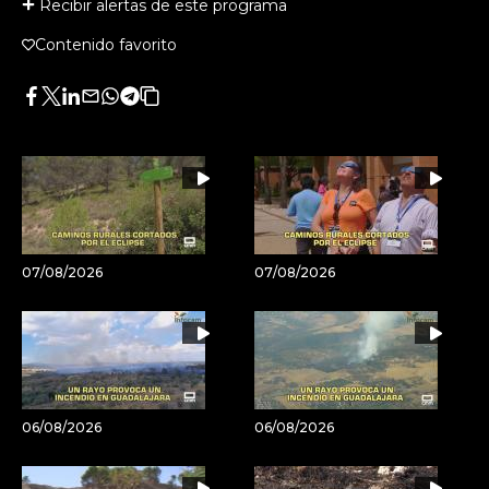
Recibir alertas de este programa
Contenido favorito
Facebook
Twitter
LinkedIn
Enviar
Whatsapp
Telegram
Copiar
por
URL
Email
del
artículo
07/08/2026
07/08/2026
06/08/2026
06/08/2026