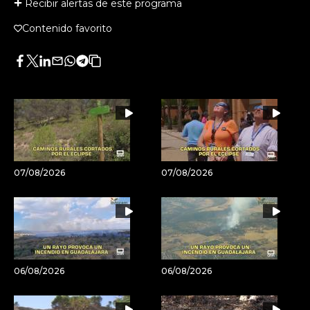
Recibir alertas de este programa
Contenido favorito
Facebook
Twitter
LinkedIn
Enviar
Whatsapp
Telegram
Copiar
por
URL
Email
del
artículo
07/08/2026
07/08/2026
06/08/2026
06/08/2026