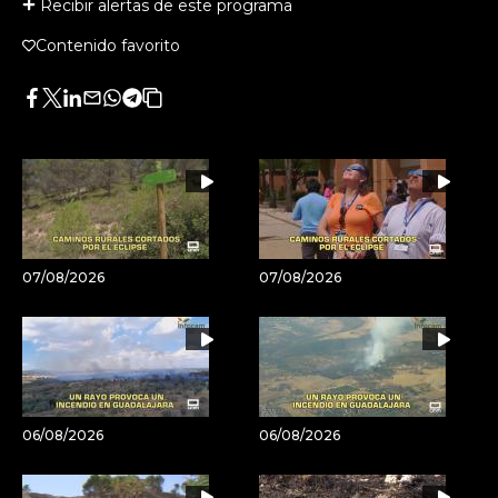
Recibir alertas de este programa
Contenido favorito
Facebook
Twitter
LinkedIn
Enviar
Whatsapp
Telegram
Copiar
por
URL
Email
del
artículo
07/08/2026
07/08/2026
06/08/2026
06/08/2026