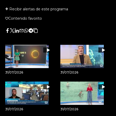
Recibir alertas de este programa
Contenido favorito
Facebook
Twitter
LinkedIn
Enviar
Whatsapp
Telegram
Copiar
por
URL
Email
del
artículo
31/07/2026
31/07/2026
31/07/2026
31/07/2026