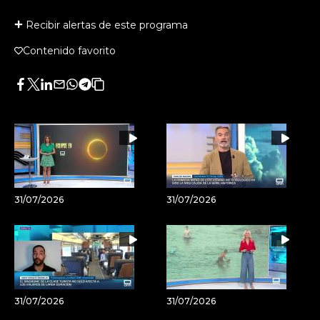
Recibir alertas de este programa
Contenido favorito
Facebook
Twitter
LinkedIn
Enviar
Whatsapp
Telegram
Copiar
por
URL
Email
del
artículo
31/07/2026
31/07/2026
31/07/2026
31/07/2026