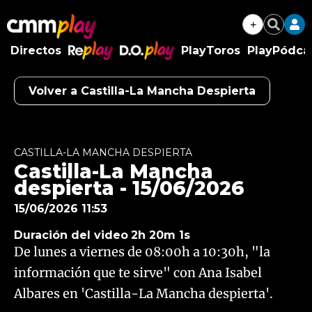
+
Buscar
Directos
PlayToros
PlayPódca
RePlay
D.O.Play
Volver a Castilla-La Mancha Despierta
Algo salió mal.
An error occurred, please try again later.
CASTILLA-LA MANCHA DESPIERTA
Castilla-La Mancha
Try again
despierta - 15/06/2026
15/06/2026 11:53
Duración del video
2h 20m 1s
De lunes a viernes de 08:00h a 10:30h, "la
información que te sirve" con Ana Isabel
Albares en 'Castilla-La Mancha despierta'.