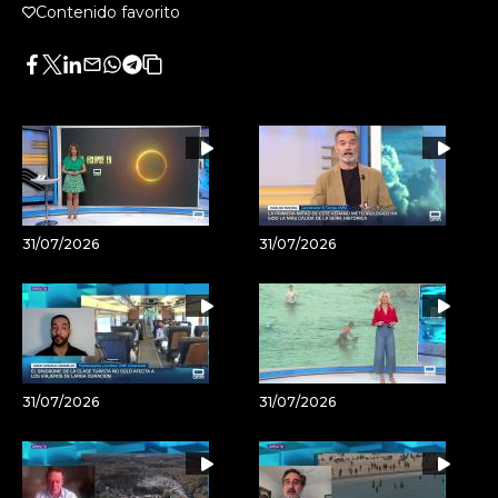
Contenido favorito
Facebook
Twitter
LinkedIn
Enviar
Whatsapp
Telegram
Copiar
por
URL
Email
del
artículo
31/07/2026
31/07/2026
31/07/2026
31/07/2026