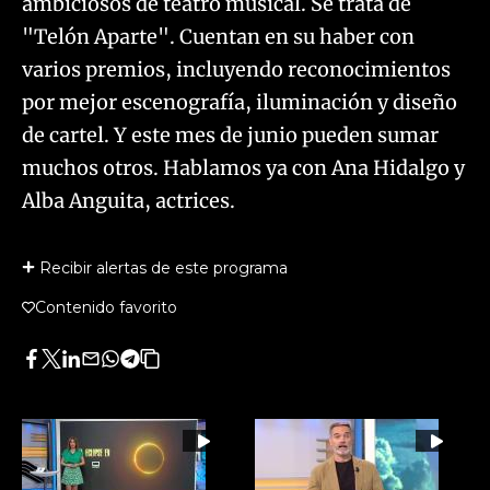
ambiciosos de teatro musical. Se trata de
"Telón Aparte". Cuentan en su haber con
varios premios, incluyendo reconocimientos
por mejor escenografía, iluminación y diseño
de cartel. Y este mes de junio pueden sumar
muchos otros. Hablamos ya con Ana Hidalgo y
Alba Anguita, actrices.
Recibir alertas de este programa
Contenido favorito
Facebook
Twitter
LinkedIn
Enviar
Whatsapp
Telegram
Copiar
por
URL
Email
del
artículo