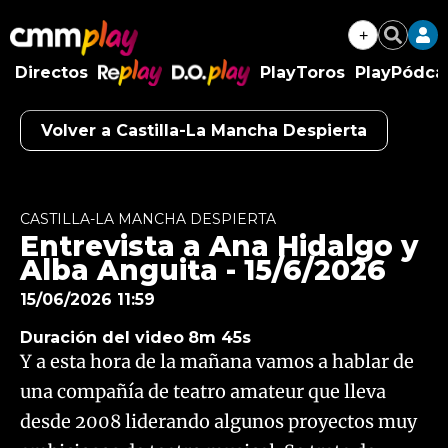
+
Buscar
Directos
PlayToros
PlayPódca
RePlay
D.O.Play
Volver a Castilla-La Mancha Despierta
Algo salió mal.
An error occurred, please try again later.
CASTILLA-LA MANCHA DESPIERTA
Entrevista a Ana Hidalgo y
Try again
Alba Anguita - 15/6/2026
15/06/2026 11:59
Duración del video
8m 45s
Y a esta hora de la mañana vamos a hablar de
una compañía de teatro amateur que lleva
desde 2008 liderando algunos proyectos muy