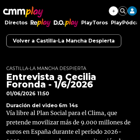
+
Buscar
Directos
PlayToros
PlayPódca
RePlay
D.O.Play
Volver a Castilla-La Mancha Despierta
Algo salió mal.
An error occurred, please try again later.
CASTILLA-LA MANCHA DESPIERTA
Entrevista a Cecilia
Try again
Foronda - 1/6/2026
01/06/2026 11:50
Duración del video
6m 14s
Vía libre al Plan Social para el Clima, que
pretende movilizar más de 9.000 millones de
euros en España durante el período 2026-