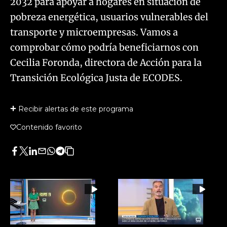
2032 para apoyar a hogares en situación de
pobreza energética, usuarios vulnerables del
transporte y microempresas. Vamos a
comprobar cómo podría beneficiarnos con
Cecilia Foronda, directora de Acción para la
Transición Ecológica Justa de ECODES.
Recibir alertas de este programa
Contenido favorito
Facebook
Twitter
LinkedIn
Enviar
Whatsapp
Telegram
Copiar
por
URL
Email
del
artículo