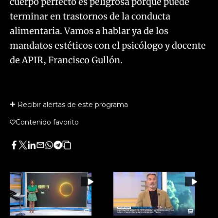
cuerpo perfecto es peligrosa porque puede
terminar en trastornos de la conducta
alimentaria. Vamos a hablar ya de los
mandatos estéticos con el psicólogo y docente
de APIR, Francisco Gullón.
Recibir alertas de este programa
Contenido favorito
Facebook
Twitter
LinkedIn
Enviar
Whatsapp
Telegram
Copiar
por
URL
Email
del
artículo