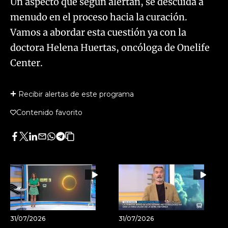
Un aspecto que según alertan, se descuida a
menudo en el proceso hacia la curación.
Vamos a abordar esta cuestión ya con la
doctora Helena Huertas, oncóloga de Onelife
Center.
Recibir alertas de este programa
Contenido favorito
Facebook
Twitter
LinkedIn
Enviar
Whatsapp
Telegram
Copiar
por
URL
Email
del
artículo
31/07/2026
31/07/2026