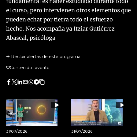
fundamental es haber estudiado durante todo
el curso, pero intervienen otros elementos que
pueden echar por tierra todo el esfuerzo
hecho. Nos acompaña ya Itziar Gutiérrez
Abascal, psicóloga
Recibir alertas de este programa
Contenido favorito
Facebook
Twitter
LinkedIn
Enviar
Whatsapp
Telegram
Copiar
por
URL
Email
del
artículo
31/07/2026
31/07/2026