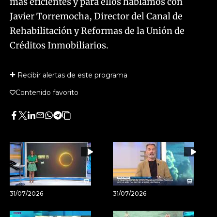
más eficientes y para ellos hablamos con
Javier Torremocha, Director del Canal de
Rehabilitación y Reformas de la Unión de
Créditos Inmobiliarios.
Recibir alertas de este programa
Contenido favorito
Facebook
Twitter
LinkedIn
Enviar
Whatsapp
Telegram
Copiar
por
URL
Email
del
artículo
31/07/2026
31/07/2026