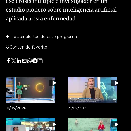
esclerosis múltiple e investigador en un
estudio pionero sobre inteligencia artificial
aplicada a esta enfermedad.
Recibir alertas de este programa
Contenido favorito
Facebook
Twitter
LinkedIn
Enviar
Whatsapp
Telegram
Copiar
por
URL
Email
del
artículo
31/07/2026
31/07/2026