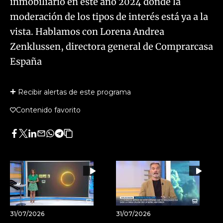
inmobiliario en este año 2024 donde la
moderación de los tipos de interés está ya a la
vista. Hablamos con Lorena Andrea
Zenklussen, directora general de Comprarcasa
España
Recibir alertas de este programa
Contenido favorito
Facebook
Twitter
LinkedIn
Enviar
Whatsapp
Telegram
Copiar
por
URL
Email
del
artículo
31/07/2026
31/07/2026