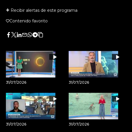
Recibir alertas de este programa
Contenido favorito
Facebook
Twitter
LinkedIn
Enviar
Whatsapp
Telegram
Copiar
por
URL
Email
del
artículo
31/07/2026
31/07/2026
31/07/2026
31/07/2026