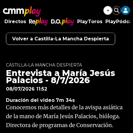
+
Buscar
Directos
PlayToros
PlayPódca
RePlay
D.O.Play
Volver a Castilla-La Mancha Despierta
Algo salió mal.
An error occurred, please try again later.
CASTILLA-LA MANCHA DESPIERTA
Entrevista a María Jesús
Try again
Palacios - 8/7/2026
08/07/2026 11:52
Duración del video
7m 34s
Conocemos más detalles de la avispa asiática
de la mano de María Jesús Palacios, bióloga.
Directora de programas de Conservación.