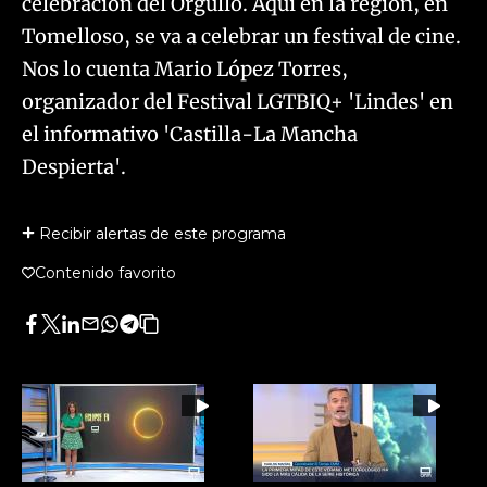
celebración del Orgullo. Aquí en la región, en
Tomelloso, se va a celebrar un festival de cine.
Nos lo cuenta Mario López Torres,
organizador del Festival LGTBIQ+ 'Lindes' en
el informativo 'Castilla-La Mancha
Despierta'.
Recibir alertas de este programa
Contenido favorito
Facebook
Twitter
LinkedIn
Enviar
Whatsapp
Telegram
Copiar
por
URL
Email
del
artículo