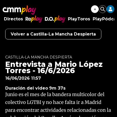
+
Buscar
Directos
PlayToros
PlayPódca
RePlay
D.O.Play
Volver a Castilla-La Mancha Despierta
Algo salió mal.
An error occurred, please try again later.
CASTILLA-LA MANCHA DESPIERTA
Entrevista a Mario López
Try again
Torres - 16/6/2026
16/06/2026 11:57
Duración del video
9m 37s
Junio es el mes de la bandera multicolor del
colectivo LGTBI y no hace falta ir a Madrid
para encontrar actividades relacionadas con la