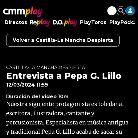
+
Buscar
Directos
PlayToros
PlayPódca
RePlay
D.O.Play
Volver a Castilla-La Mancha Despierta
Algo salió mal.
An error occurred, please try again later.
CASTILLA-LA MANCHA DESPIERTA
Entrevista a Pepa G. Lillo
Try again
12/03/2024 11:59
Duración del video
10m
Nuestra siguiente protagonista es toledana,
escritora, ilustradora, cantante y
percusionista. Especialista en música antigua
y tradicional Pepa G. Lillo acaba de sacar su