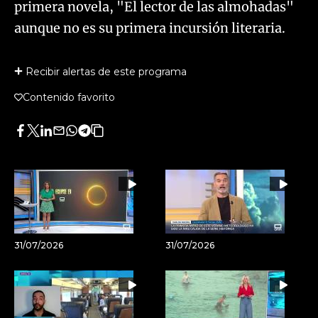
primera novela, "El lector de las almohadas"
aunque no es su primera incursión literaria.
Recibir alertas de este programa
Contenido favorito
Facebook
Twitter
LinkedIn
Enviar
Whatsapp
Telegram
Copiar
por
URL
Email
del
artículo
31/07/2026
31/07/2026