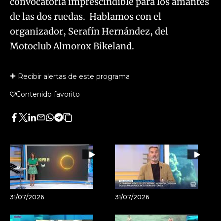
convocatoria imprescindible para los amantes
de las dos ruedas. Hablamos con el
organizador, Serafín Hernández, del
Motoclub Almorox Bikeland.
Recibir alertas de este programa
Contenido favorito
Facebook
Twitter
LinkedIn
Enviar
Whatsapp
Telegram
Copiar
por
URL
Email
del
artículo
31/07/2026
31/07/2026