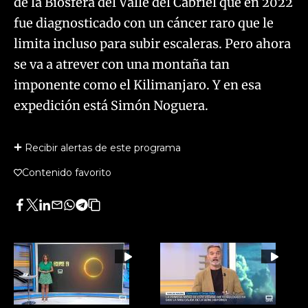
de la Biosfera del Valle del Cabriel que en 2022
fue diagnosticado con un cáncer raro que le
limita incluso para subir escaleras. Pero ahora
se va a atrever con una montaña tan
imponente como el Kilimanjaro. Y en esa
expedición está Simón Noguera.
Recibir alertas de este programa
Contenido favorito
Facebook
Twitter
LinkedIn
Enviar
Whatsapp
Telegram
Copiar
por
URL
Email
del
artículo