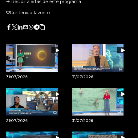
Recibir alertas de este programa
Contenido favorito
Facebook
Twitter
LinkedIn
Enviar
Whatsapp
Telegram
Copiar
por
URL
Email
del
artículo
31/07/2026
31/07/2026
31/07/2026
31/07/2026