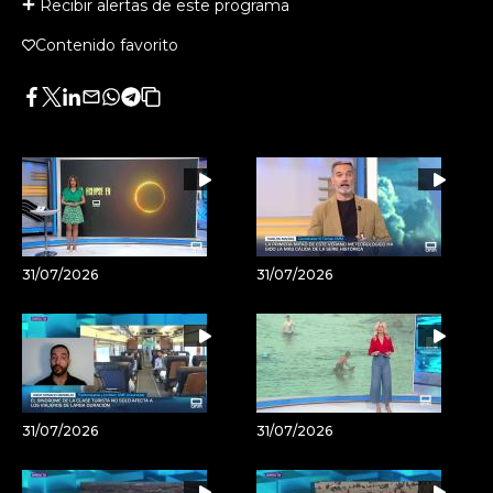
Recibir alertas de este programa
Contenido favorito
Facebook
Twitter
LinkedIn
Enviar
Whatsapp
Telegram
Copiar
por
URL
Email
del
artículo
31/07/2026
31/07/2026
31/07/2026
31/07/2026