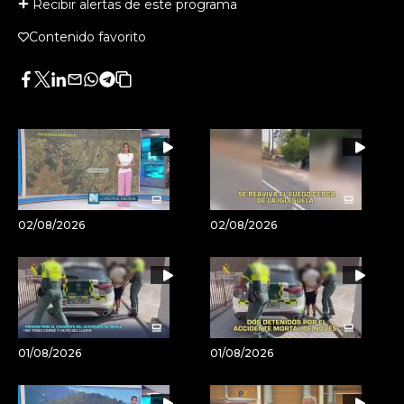
Recibir alertas de este programa
Contenido favorito
Facebook
Twitter
LinkedIn
Enviar
Whatsapp
Telegram
Copiar
por
URL
Email
del
artículo
02/08/2026
02/08/2026
01/08/2026
01/08/2026