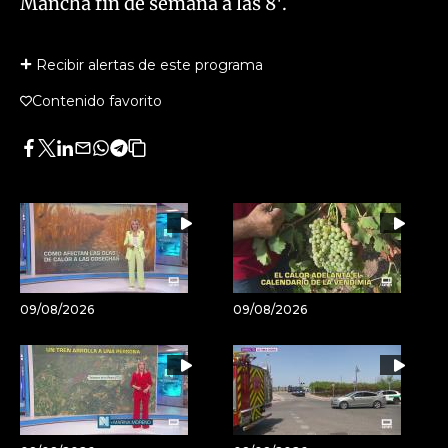
Mancha fin de semana a las 8'.
Recibir alertas de este programa
Contenido favorito
Facebook
Twitter
LinkedIn
Enviar
Whatsapp
Telegram
Copiar
por
URL
Email
del
artículo
09/08/2026
09/08/2026