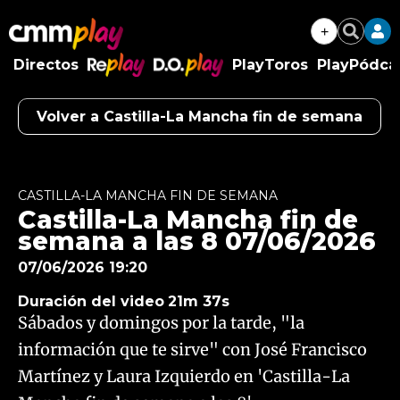
+
Buscar
Directos
PlayToros
PlayPódca
RePlay
D.O.Play
Volver a Castilla-La Mancha fin de semana
Algo salió mal.
An error occurred, please try again later.
CASTILLA-LA MANCHA FIN DE SEMANA
Castilla-La Mancha fin de
Try again
semana a las 8 07/06/2026
07/06/2026 19:20
Duración del video
21m 37s
Sábados y domingos por la tarde, "la
información que te sirve" con José Francisco
Martínez y Laura Izquierdo en 'Castilla-La