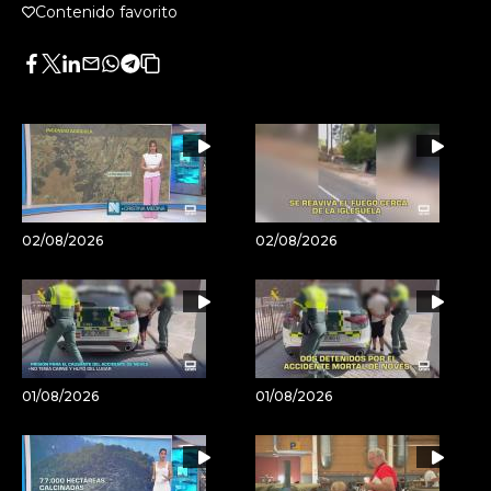
Contenido favorito
Facebook
Twitter
LinkedIn
Enviar
Whatsapp
Telegram
Copiar
por
URL
Email
del
artículo
02/08/2026
02/08/2026
01/08/2026
01/08/2026