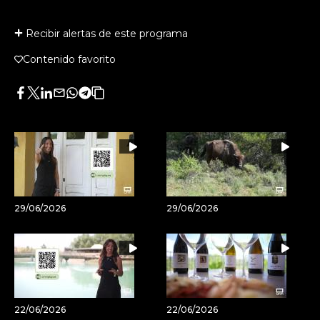
Recibir alertas de este programa
Contenido favorito
Facebook
Twitter
LinkedIn
Enviar
Whatsapp
Telegram
Copiar
por
URL
Email
del
artículo
29/06/2026
29/06/2026
22/06/2026
22/06/2026