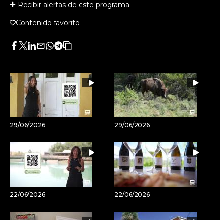
Recibir alertas de este programa
Contenido favorito
Facebook
Twitter
LinkedIn
Enviar
Whatsapp
Telegram
Copiar
por
URL
Email
del
artículo
29/06/2026
29/06/2026
22/06/2026
22/06/2026