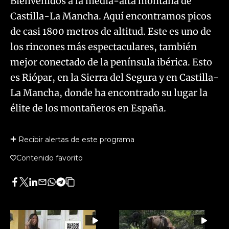
Bienvenidos a la media-alta montaña de
Castilla-La Mancha. Aquí encontramos picos
de casi 1800 metros de altitud. Este es uno de
los rincones más espectaculares, también
mejor conectado de la península ibérica. Esto
es Riópar, en la Sierra del Segura y en Castilla-
La Mancha, donde ha encontrado su lugar la
élite de los montañeros en España.
Recibir alertas de este programa
Contenido favorito
Facebook
Twitter
LinkedIn
Enviar
Whatsapp
Telegram
Copiar
por
URL
Email
del
artículo