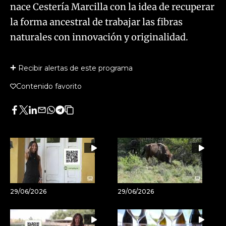
nace Cestería Marcilla con la idea de recuperar
la forma ancestral de trabajar las fibras
naturales con innovación y originalidad.
Recibir alertas de este programa
Contenido favorito
Facebook
Twitter
LinkedIn
Enviar
Whatsapp
Telegram
Copiar
por
URL
Email
del
artículo
29/06/2026
29/06/2026