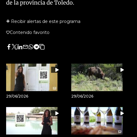
de la provincia de Toledo.
Recibir alertas de este programa
Contenido favorito
Facebook
Twitter
LinkedIn
Enviar
Whatsapp
Telegram
Copiar
por
URL
Email
del
artículo
29/06/2026
29/06/2026