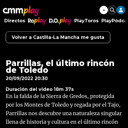
+
Buscar
Directos
PlayToros
PlayPódca
RePlay
D.O.Play
Volver a Castilla-La Mancha me gusta
Algo salió mal.
An error occurred, please try again later.
Parrillas, el último rincón
de Toledo
Try again
20/09/2022 20:30
Duración del video
18m 37s
En la falda de la Sierra de Gredos, protegida
por los Montes de Toledo y regada por el Tajo,
Parrillas nos descubre una naturaleza singular
llena de historia y cultura en el último rincón