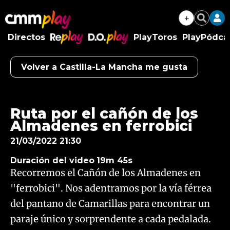
+
Buscar
Directos
PlayToros
PlayPódca
RePlay
D.O.Play
Volver a Castilla-La Mancha me gusta
Algo salió mal.
An error occurred, please try again later.
Ruta por el cañón de los
Almadenes en ferrobici
Try again
21/03/2022 21:30
Duración del video
19m 45s
Recorremos el Cañón de los Almadenes en
"ferrobici". Nos adentramos por la vía férrea
del pantano de Camarillas para encontrar un
paraje único y sorprendente a cada pedalada.