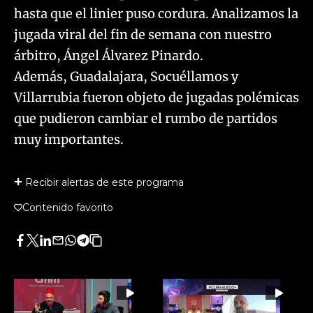
hasta que el linier puso cordura. Analizamos la
jugada viral del fin de semana con nuestro
árbitro, Ángel Álvarez Pinardo.
​Además, Guadalajara, Socuéllamos y
Villarrubia fueron objeto de jugadas polémicas
que pudieron cambiar el rumbo de partidos
muy importantes.
Recibir alertas de este programa
Contenido favorito
Facebook
Twitter
LinkedIn
Enviar
Whatsapp
Telegram
Copiar
por
URL
Email
del
artículo