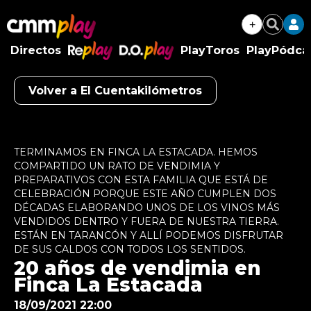
+
Buscar
Directos
PlayToros
PlayPódca
RePlay
D.O.Play
Volver a El Cuentakilómetros
Algo salió mal.
An error occurred, please try again later.
TERMINAMOS EN FINCA LA ESTACADA. HEMOS
COMPARTIDO UN RATO DE VENDIMIA Y
Try again
PREPARATIVOS CON ESTA FAMILIA QUE ESTÁ DE
CELEBRACIÓN PORQUE ESTE AÑO CUMPLEN DOS
DÉCADAS ELABORANDO UNOS DE LOS VINOS MÁS
VENDIDOS DENTRO Y FUERA DE NUESTRA TIERRA.
ESTÁN EN TARANCÓN Y ALLÍ PODEMOS DISFRUTAR
DE SUS CALDOS CON TODOS LOS SENTIDOS.
20 años de vendimia en
Finca La Estacada
18/09/2021 22:00