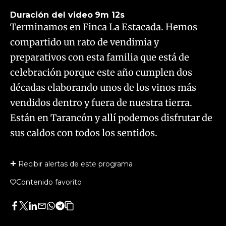
Duración del video
9m 12s
Terminamos en Finca La Estacada. Hemos
compartido un rato de vendimia y
preparativos con esta familia que está de
celebración porque este año cumplen dos
décadas elaborando unos de los vinos más
vendidos dentro y fuera de nuestra tierra.
Están en Tarancón y allí podemos disfrutar de
sus caldos con todos los sentidos.
Recibir alertas de este programa
Contenido favorito
Facebook
Twitter
LinkedIn
Enviar
Whatsapp
Telegram
Copiar
por
URL
Email
del