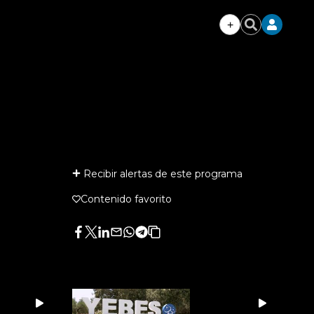
+
Iniciar
Buscar
sesión
Recibir alertas de este programa
Contenido favorito
Facebook
Twitter
LinkedIn
Enviar
Whatsapp
Telegram
Copiar
por
URL
Email
del
artículo