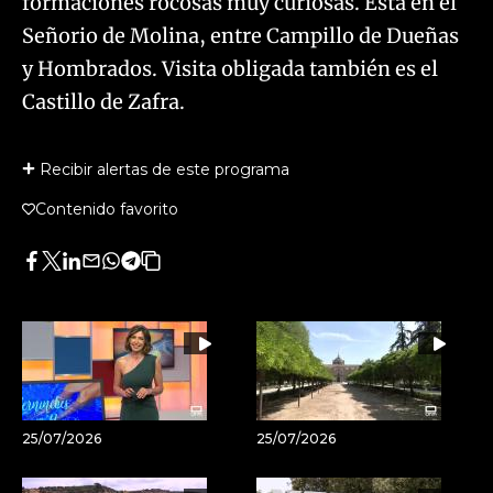
formaciones rocosas muy curiosas. Está en el
Señorio de Molina, entre Campillo de Dueñas
y Hombrados. Visita obligada también es el
Castillo de Zafra.
Recibir alertas de este programa
Contenido favorito
Facebook
Twitter
LinkedIn
Enviar
Whatsapp
Telegram
Copiar
por
URL
Email
del
artículo
25/07/2026
25/07/2026