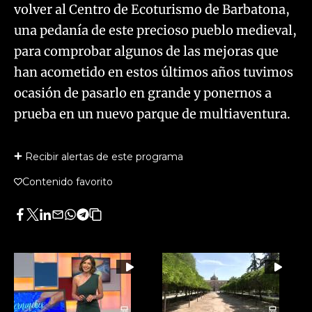
volver al Centro de Ecoturismo de Barbatona,
una pedanía de este precioso pueblo medieval,
para comprobar algunos de las mejoras que
han acometido en estos últimos años tuvimos
ocasión de pasarlo en grande y ponernos a
prueba en un nuevo parque de multiaventura.
Recibir alertas de este programa
Contenido favorito
Facebook
Twitter
LinkedIn
Enviar
Whatsapp
Telegram
Copiar
por
URL
Email
del
artículo