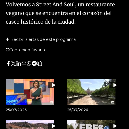
Volvemos a Street And Soul, un restaurante
vegano que se encuentra en el corazón del
casco histórico de la ciudad.
Recibir alertas de este programa
Contenido favorito
Facebook
Twitter
LinkedIn
Enviar
Whatsapp
Telegram
Copiar
por
URL
Email
del
artículo
25/07/2026
25/07/2026