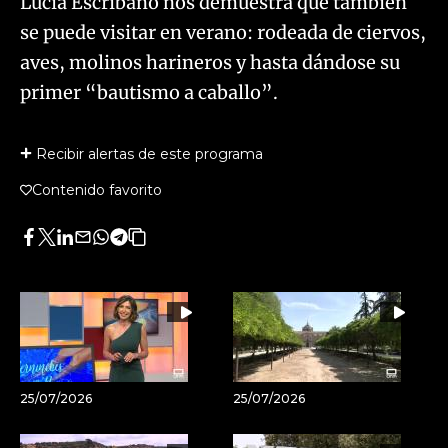
Lucía Escribano nos demuestra que también
se puede visitar en verano: rodeada de ciervos,
aves, molinos harineros y hasta dándose su
primer “bautismo a caballo”.
Recibir alertas de este programa
Contenido favorito
Facebook
Twitter
LinkedIn
Enviar
Whatsapp
Telegram
Copiar
por
URL
Email
del
artículo
25/07/2026
25/07/2026