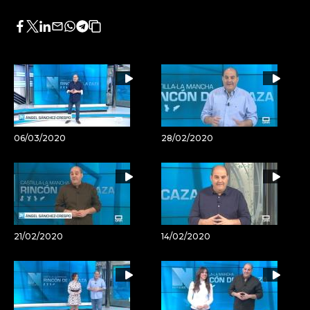
Facebook
Twitter
LinkedIn
Enviar
Whatsapp
Telegram
Copiar
por
URL
Email
del
artículo
06/03/2020
28/02/2020
21/02/2020
14/02/2020