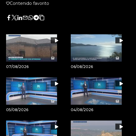
Contenido favorito
Facebook
Twitter
LinkedIn
Enviar
Whatsapp
Telegram
Copiar
por
URL
Email
del
artículo
07/08/2026
06/08/2026
05/08/2026
04/08/2026