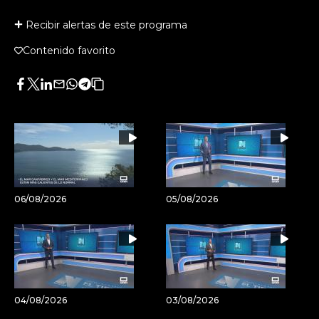
Recibir alertas de este programa
Contenido favorito
Facebook
Twitter
LinkedIn
Enviar
Whatsapp
Telegram
Copiar
por
URL
Email
del
artículo
06/08/2026
05/08/2026
04/08/2026
03/08/2026