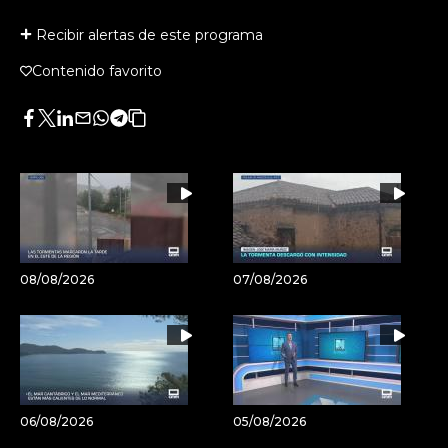
Recibir alertas de este programa
Contenido favorito
Facebook
Twitter
LinkedIn
Enviar
Whatsapp
Telegram
Copiar
por
URL
Email
del
artículo
08/08/2026
07/08/2026
06/08/2026
05/08/2026