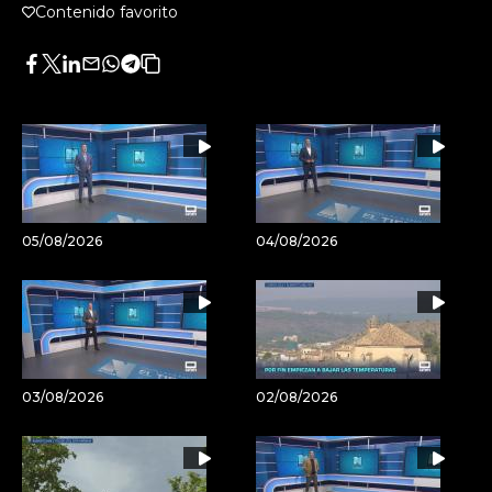
Contenido favorito
Facebook
Twitter
LinkedIn
Enviar
Whatsapp
Telegram
Copiar
por
URL
Email
del
artículo
05/08/2026
04/08/2026
03/08/2026
02/08/2026