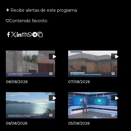
Recibir alertas de este programa
Contenido favorito
Facebook
Twitter
LinkedIn
Enviar
Whatsapp
Telegram
Copiar
por
URL
Email
del
artículo
08/08/2026
07/08/2026
06/08/2026
05/08/2026