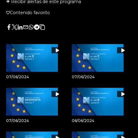
Recibir alertas de este programa
Contenido favorito
Facebook
Twitter
LinkedIn
Enviar
Whatsapp
Telegram
Copiar
por
URL
Email
del
artículo
07/06/2024
07/06/2024
07/06/2024
06/06/2024