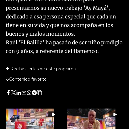
presentarnos su nuevo trabajo 'Ay Mayá',
dedicado a esa persona especial que cada un
tiene en su vida y que nos acompaña en los
buenos y malos momentos.
Raúl 'El Balilla' ha pasado de ser niño prodigio
con 9 años, a referente del flamenco.
Recibir alertas de este programa
Contenido favorito
Facebook
Twitter
LinkedIn
Enviar
Whatsapp
Telegram
Copiar
por
URL
Email
del
artículo