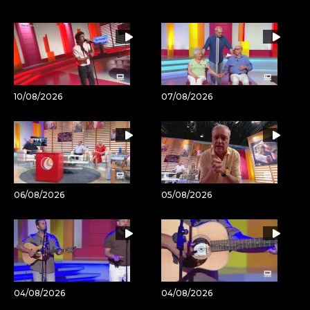
por
URL
Email
del
artículo
10/08/2026
07/08/2026
06/08/2026
05/08/2026
04/08/2026
04/08/2026