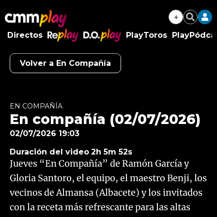
+
Buscar
Directos
PlayToros
PlayPódca
RePlay
D.O.Play
Volver a En Compañía
Algo salió mal.
An error occurred, please try again later.
EN COMPAÑÍA
En compañía (02/07/2026)
Try again
02/07/2026 19:03
Duración del video
2h 5m 52s
Jueves “En Compañía” de Ramón García y
Gloria Santoro, el equipo, el maestro Benji, los
vecinos de Almansa (Albacete) y los invitados
con la receta más refrescante para las altas